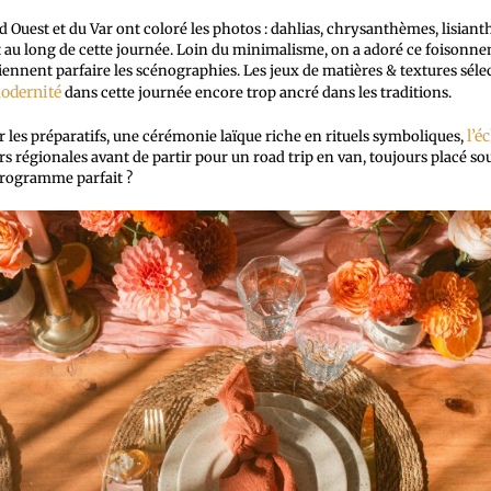
d Ouest et du Var ont coloré les photos : dahlias, chrysanthèmes, lisianth
t au long de cette journée. Loin du minimalisme, on a adoré ce foisonne
iennent parfaire les scénographies. Les jeux de matières & textures séle
odernité
dans cette journée encore trop ancré dans les traditions.
l’é
les préparatifs, une cérémonie laïque riche en rituels symboliques,
s régionales avant de partir pour un road trip en van, toujours placé sou
 programme parfait ?