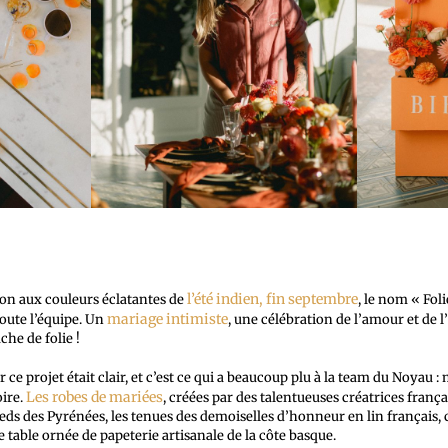
l’été indien, fin septembre
ion aux couleurs éclatantes de
, le nom « Fol
mariage intimiste
ute l’équipe. Un
, une célébration de l’amour et de l
che de folie !
 ce projet était clair, et c’est ce qui a beaucoup plu à la team du Noyau : 
Les robes de mariées
oire.
, créées par des talentueuses créatrices frança
ieds des Pyrénées, les tenues des demoiselles d’honneur en lin français, c
e table ornée de papeterie artisanale de la côte basque.